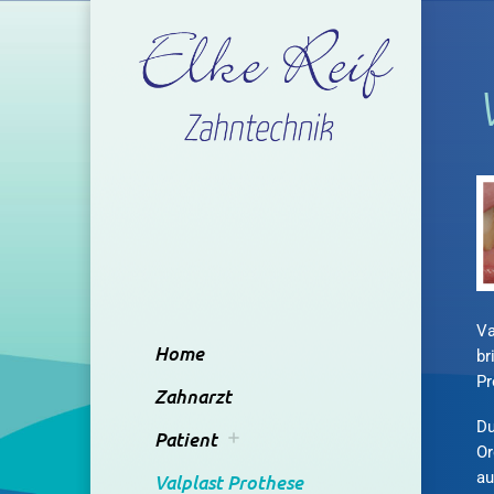
Va
Home
br
Pr
Zahnarzt
Du
Patient
Or
au
Valplast Prothese