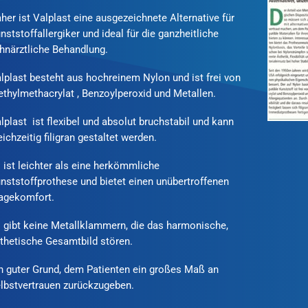
her ist Valplast eine ausgezeichnete Alternative für
nststoffallergiker und ideal für die ganzheitliche
hnärztliche Behandlung.
lplast besteht aus hochreinem Nylon und ist frei von
thylmethacrylat , Benzoylperoxid und Metallen.
lplast ist flexibel und absolut bruchstabil und kann
eichzeitig filigran gestaltet werden.
 ist leichter als eine herkömmliche
nststoffprothese und bietet einen unübertroffenen
agekomfort.
 gibt keine Metallklammern, die das harmonische,
thetische Gesamtbild stören.
n guter Grund, dem Patienten ein großes Maß an
lbstvertrauen zurückzugeben.