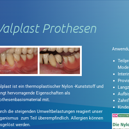
Valplast Prothesen
Anwendu
Teilp
Model
Inter
Provi
lplast ist ein thermoplastischer Nylon -Kunststoff und
Langz
ingt hervorragende Eigenschaften als
Aufbi
othesenbasismaterial mit.
Zahnf
Kinde
rch die steigenden Umweltbelastungen reagiert unser
ganismus zum Teil überempfindlich. Allergien können
sgelöst werden.