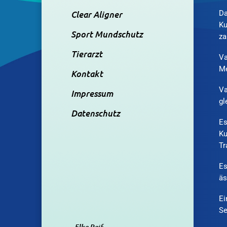
Clear Aligner
Da
Ku
Sport Mundschutz
za
Tierarzt
Va
Me
Kontakt
Va
Impressum
gl
Datenschutz
Es
Ku
Tr
Es
äs
Ei
Se