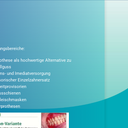
ngsbereiche:
rothese als hochwertige Alternative zu
lguss
ims- und Imediatversorgung
sorischer Einzelzahnersatz
eitprovisorien
ssschienen
leischmasken
rprothesen